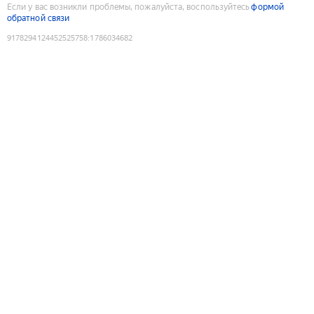
Если у вас возникли проблемы, пожалуйста, воспользуйтесь
формой
обратной связи
9178294124452525758
:
1786034682