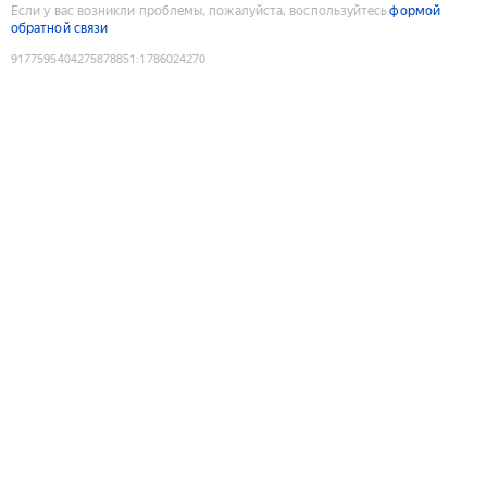
Если у вас возникли проблемы, пожалуйста, воспользуйтесь
формой
обратной связи
9177595404275878851
:
1786024270