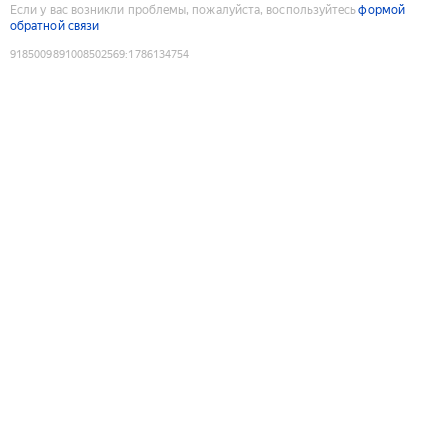
Если у вас возникли проблемы, пожалуйста, воспользуйтесь
формой
обратной связи
9185009891008502569
:
1786134754