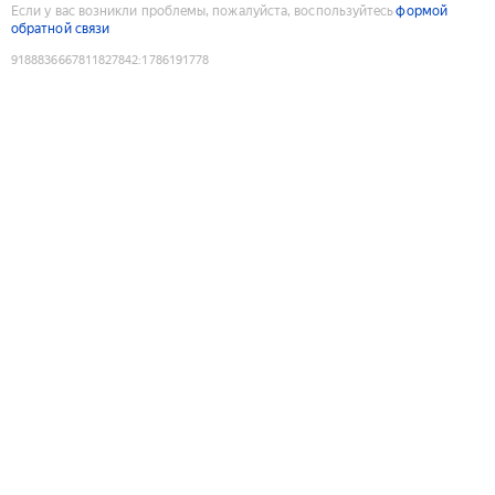
Если у вас возникли проблемы, пожалуйста, воспользуйтесь
формой
обратной связи
9188836667811827842
:
1786191778