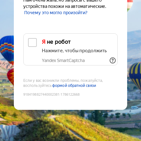
Нам очень жаль, но запросы с вашего
устройства похожи на автоматические.
Почему это могло произойти?
Я не робот
Нажмите, чтобы продолжить
Yandex SmartCaptcha
Если у вас возникли проблемы, пожалуйста,
воспользуйтесь
формой обратной связи
9184198827440002381
:
1786122668