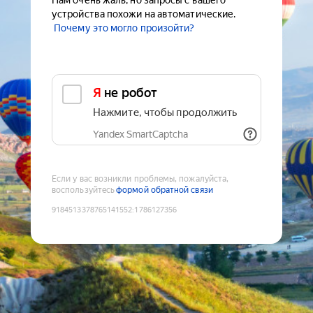
Нам очень жаль, но запросы с вашего
устройства похожи на автоматические.
Почему это могло произойти?
Я не робот
Нажмите, чтобы продолжить
Yandex SmartCaptcha
Если у вас возникли проблемы, пожалуйста,
воспользуйтесь
формой обратной связи
9184513378765141552
:
1786127356