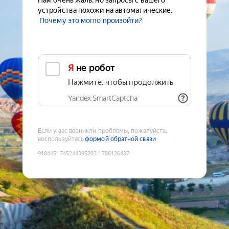
Нам очень жаль, но запросы с вашего
устройства похожи на автоматические.
Почему это могло произойти?
Я не робот
Нажмите, чтобы продолжить
Yandex SmartCaptcha
Если у вас возникли проблемы, пожалуйста,
воспользуйтесь
формой обратной связи
9184451745244395203
:
1786126437