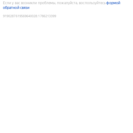
Если у вас возникли проблемы, пожалуйста, воспользуйтесь
формой
обратной связи
9190287619569640028
:
1786213399