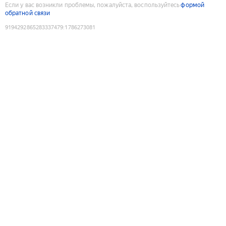
Если у вас возникли проблемы, пожалуйста, воспользуйтесь
формой
обратной связи
9194292865283337479
:
1786273081