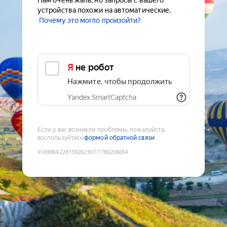
Нам очень жаль, но запросы с вашего
устройства похожи на автоматические.
Почему это могло произойти?
Я не робот
Нажмите, чтобы продолжить
Yandex SmartCaptcha
Если у вас возникли проблемы, пожалуйста,
воспользуйтесь
формой обратной связи
9189969228139262307
:
1786208654