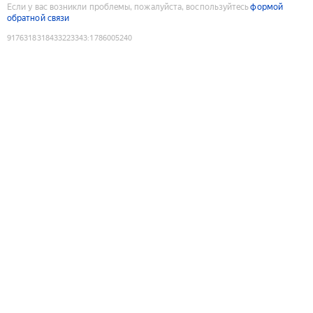
Если у вас возникли проблемы, пожалуйста, воспользуйтесь
формой
обратной связи
9176318318433223343
:
1786005240