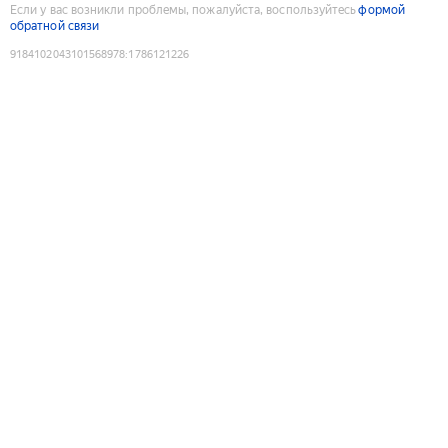
Если у вас возникли проблемы, пожалуйста, воспользуйтесь
формой
обратной связи
9184102043101568978
:
1786121226