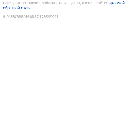
Если у вас возникли проблемы, пожалуйста, воспользуйтесь
формой
обратной связи
9191350769601636837
:
1786229241