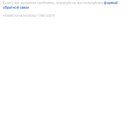
Если у вас возникли проблемы, пожалуйста, воспользуйтесь
формой
обратной связи
9184957614479155932
:
1786133975