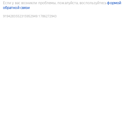
Если у вас возникли проблемы, пожалуйста, воспользуйтесь
формой
обратной связи
9194283552315952949
:
1786272943