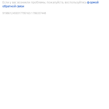
Если у вас возникли проблемы, пожалуйста, воспользуйтесь
формой
обратной связи
9198612459317795163
:
1786337448