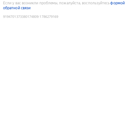
Если у вас возникли проблемы, пожалуйста, воспользуйтесь
формой
обратной связи
9194701373380174809
:
1786279169