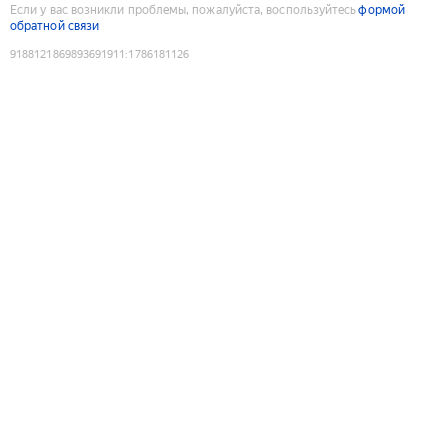
Если у вас возникли проблемы, пожалуйста, воспользуйтесь
формой
обратной связи
9188121869893691911
:
1786181126