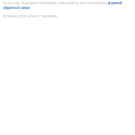
Если у вас возникли проблемы, пожалуйста, воспользуйтесь
формой
обратной связи
9176560120191147403
:
1786008843