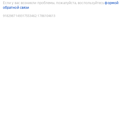
Если у вас возникли проблемы, пожалуйста, воспользуйтесь
формой
обратной связи
9182987149317553462
:
1786104613