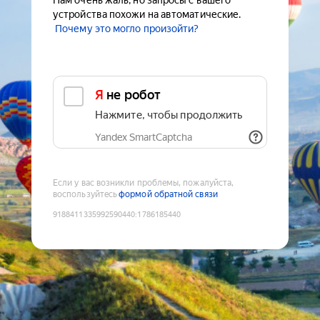
Нам очень жаль, но запросы с вашего
устройства похожи на автоматические.
Почему это могло произойти?
Я не робот
Нажмите, чтобы продолжить
Yandex SmartCaptcha
Если у вас возникли проблемы, пожалуйста,
воспользуйтесь
формой обратной связи
9188411335992590440
:
1786185440