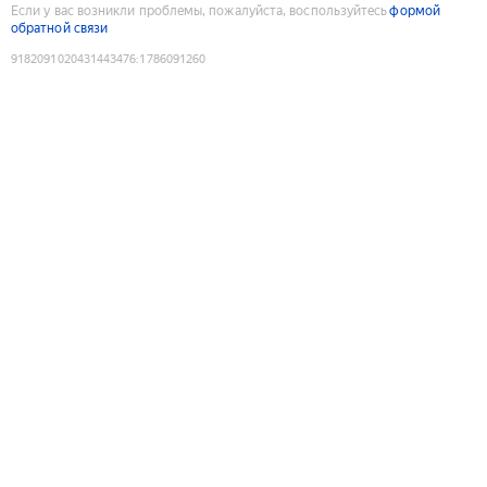
Если у вас возникли проблемы, пожалуйста, воспользуйтесь
формой
обратной связи
9182091020431443476
:
1786091260