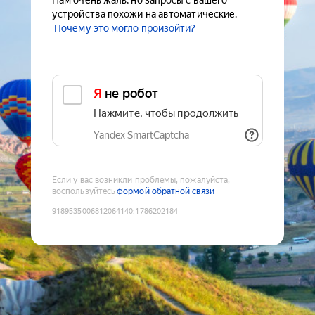
Нам очень жаль, но запросы с вашего
устройства похожи на автоматические.
Почему это могло произойти?
Я не робот
Нажмите, чтобы продолжить
Yandex SmartCaptcha
Если у вас возникли проблемы, пожалуйста,
воспользуйтесь
формой обратной связи
9189535006812064140
:
1786202184