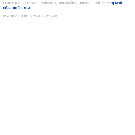
Если у вас возникли проблемы, пожалуйста, воспользуйтесь
формой
обратной связи
9190980278139422720
:
1786223720