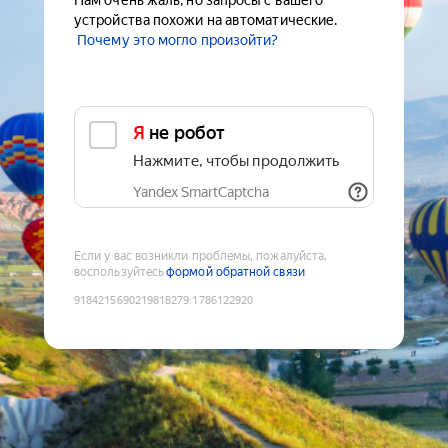
Нам очень жаль, но запросы с вашего
устройства похожи на автоматические.
Почему это могло произойти?
Я не робот
Нажмите, чтобы продолжить
Yandex SmartCaptcha
Если у вас возникли проблемы, пожалуйста,
воспользуйтесь
формой обратной связи
9184215690219818279
:
1786122920