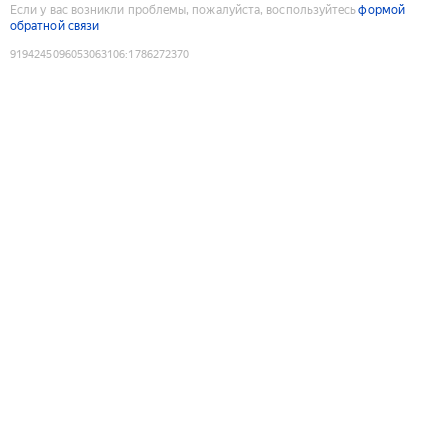
Если у вас возникли проблемы, пожалуйста, воспользуйтесь
формой
обратной связи
9194245096053063106
:
1786272370