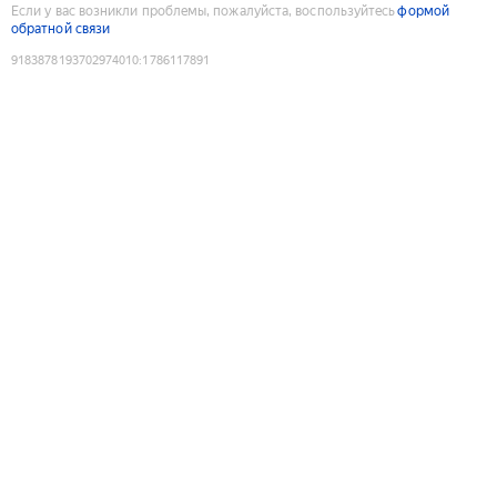
Если у вас возникли проблемы, пожалуйста, воспользуйтесь
формой
обратной связи
9183878193702974010
:
1786117891