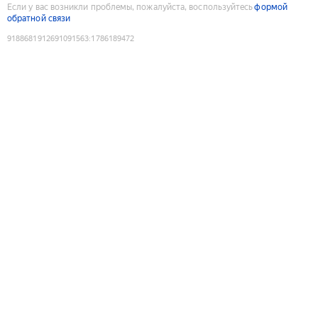
Если у вас возникли проблемы, пожалуйста, воспользуйтесь
формой
обратной связи
9188681912691091563
:
1786189472