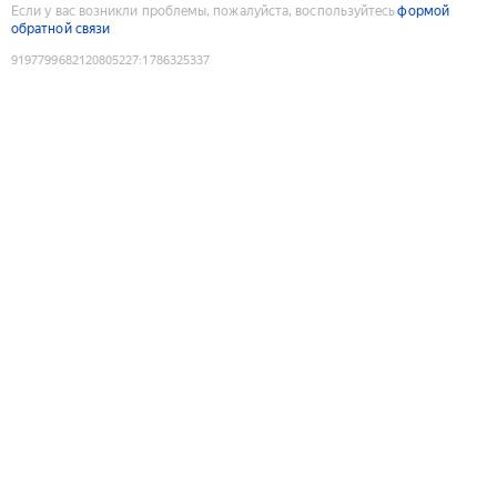
Если у вас возникли проблемы, пожалуйста, воспользуйтесь
формой
обратной связи
9197799682120805227
:
1786325337