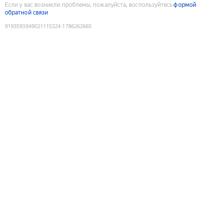
Если у вас возникли проблемы, пожалуйста, воспользуйтесь
формой
обратной связи
9193593849021115324
:
1786262665