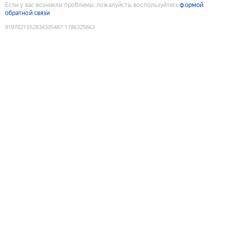
Если у вас возникли проблемы, пожалуйста, воспользуйтесь
формой
обратной связи
9197821552834305487
:
1786325663