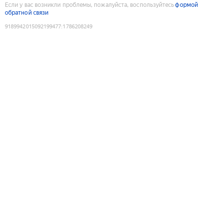
Если у вас возникли проблемы, пожалуйста, воспользуйтесь
формой
обратной связи
9189942015092199477
:
1786208249