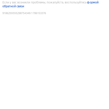
Если у вас возникли проблемы, пожалуйста, воспользуйтесь
формой
обратной связи
9186259555298754349
:
1786153376