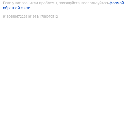
Если у вас возникли проблемы, пожалуйста, воспользуйтесь
формой
обратной связи
9180698672229161911
:
1786070512