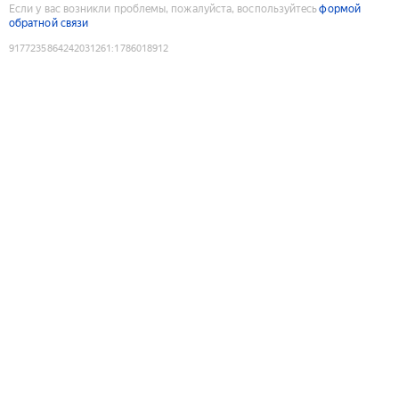
Если у вас возникли проблемы, пожалуйста, воспользуйтесь
формой
обратной связи
9177235864242031261
:
1786018912