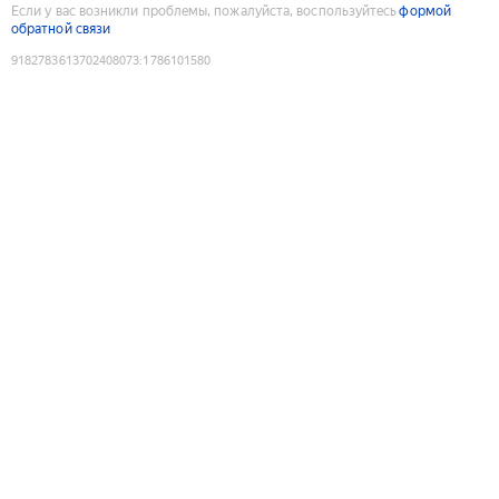
Если у вас возникли проблемы, пожалуйста, воспользуйтесь
формой
обратной связи
9182783613702408073
:
1786101580