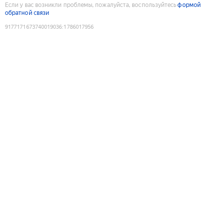
Если у вас возникли проблемы, пожалуйста, воспользуйтесь
формой
обратной связи
9177171673740019036
:
1786017956