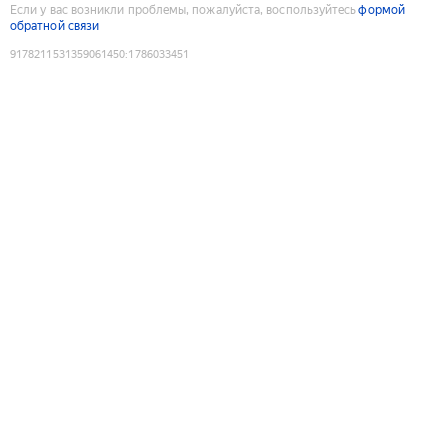
Если у вас возникли проблемы, пожалуйста, воспользуйтесь
формой
обратной связи
9178211531359061450
:
1786033451