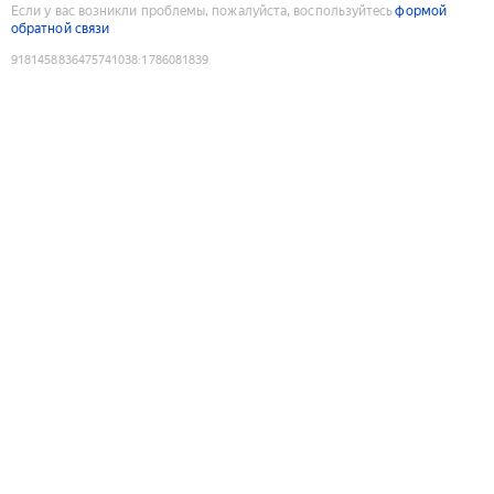
Если у вас возникли проблемы, пожалуйста, воспользуйтесь
формой
обратной связи
9181458836475741038
:
1786081839