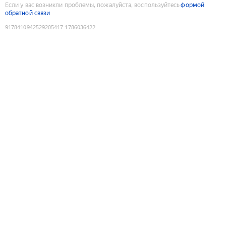
Если у вас возникли проблемы, пожалуйста, воспользуйтесь
формой
обратной связи
9178410942529205417
:
1786036422