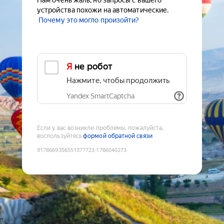
Нам очень жаль, но запросы с вашего
устройства похожи на автоматические.
Почему это могло произойти?
Я не робот
Нажмите, чтобы продолжить
Yandex SmartCaptcha
Если у вас возникли проблемы, пожалуйста,
воспользуйтесь
формой обратной связи
9178669356551377723
:
1786040273