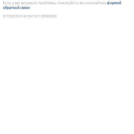
Если у вас возникли проблемы, пожалуйста, воспользуйтесь
формой
обратной связи
9173925813140194118
:
1785969589