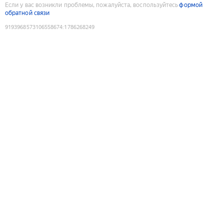
Если у вас возникли проблемы, пожалуйста, воспользуйтесь
формой
обратной связи
9193968573106558674
:
1786268249