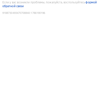
Если у вас возникли проблемы, пожалуйста, воспользуйтесь
формой
обратной связи
9188730493470708840
:
1786190196