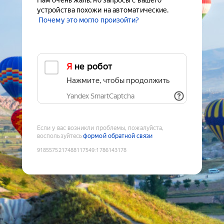
Нам очень жаль, но запросы с вашего
устройства похожи на автоматические.
Почему это могло произойти?
Я не робот
Нажмите, чтобы продолжить
Yandex SmartCaptcha
Если у вас возникли проблемы, пожалуйста,
воспользуйтесь
формой обратной связи
9185575217488117549
:
1786143178