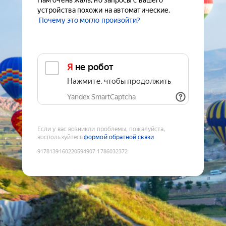
Нам очень жаль, но запросы с вашего
устройства похожи на автоматические.
Почему это могло произойти?
Я не робот
Нажмите, чтобы продолжить
Yandex SmartCaptcha
Если у вас возникли проблемы, пожалуйста,
воспользуйтесь
формой обратной связи
9178139160220594907
:
1786032372