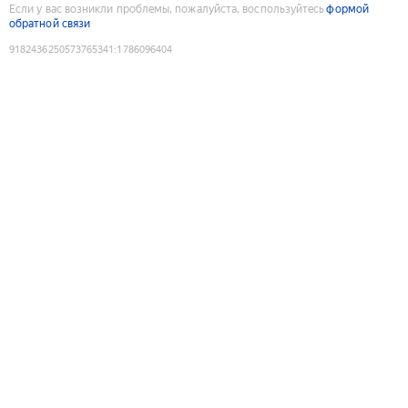
Если у вас возникли проблемы, пожалуйста, воспользуйтесь
формой
обратной связи
9182436250573765341
:
1786096404