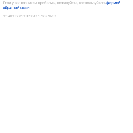
Если у вас возникли проблемы, пожалуйста, воспользуйтесь
формой
обратной связи
9194099668190123613
:
1786270203