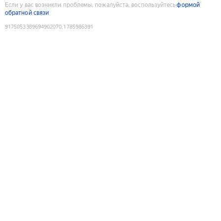
Если у вас возникли проблемы, пожалуйста, воспользуйтесь
формой
обратной связи
9175053389694902070
:
1785986391