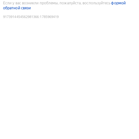
Если у вас возникли проблемы, пожалуйста, воспользуйтесь
формой
обратной связи
9173914454562981366
:
1785969419